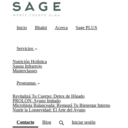
Inicio
Bhakti
Acerca
Sage PLUS
Servicios
Nutrición Holística
Sauna Infrarrojo
Masterclasses
Programas
Revitalizá Tu Cuerpo: Detox de Hígado
PROLON: Ayuno Imitado
Microbiota Balanceada: Restaurá Tu Bienestar Interno
Nutrir la Longevidad: El Arte del Ayuno
(current)
Contacto
Blog
Iniciar sesión