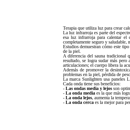
Terapia que utiliza luz para crear cal
La luz infrarroja es parte del espect
esa luz infrarroja para calentar el
completamente seguro y saludable, n
Estudios demuestran cómo este tipo 
de la piel.
A diferencia del sauna tradicional q
resultado, se logra sudar más pero a
articulaciones; el cuerpo libera la a
Además de promover la desintoxicac
problemas en la piel, pérdida de pes
La marca Sunlighten usa paneles LE
Cada onda tiene sus beneficios:
-
Las ondas media y lejos
son optim
-
La onda media
es la que más logra
-
La onda lejos
, aumenta la temperat
-
La onda cerca
es la mejor para pen