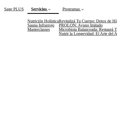
Sage PLUS
Servicios
Programas
Nutrición Holística
Revitalizá Tu Cuerpo: Detox de H
(current)
Sauna Infrarrojo
PROLON: Ayuno Imitado
Masterclasses
Microbiota Balanceada: Restaurá T
Nutrir la Longevidad: El Arte del 