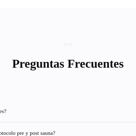
FAQ
Preguntas Frecuentes
es?
tocolo pre y post sauna?
eden ser de 30-40 minutos. Sin embargo, eso es tiempo de sa