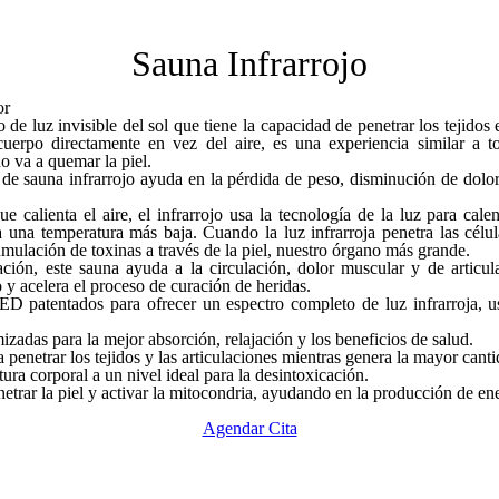
Sauna Infrarrojo
or
ro de luz invisible del sol que tiene la capacidad de penetrar los tejid
 cuerpo directamente en vez del aire, es una experiencia similar a t
o va a quemar la piel.
de sauna infrarrojo ayuda en la pérdida de peso, disminución de dolore
ue calienta el aire, el infrarrojo usa la tecnología de la luz para cal
 una temperatura más baja. Cuando la luz infrarroja penetra las célul
cumulación de toxinas a través de la piel, nuestro órgano más grande.
ión, este sauna ayuda a la circulación, dolor muscular y de articula
o y acelera el proceso de curación de heridas.
D patentados para ofrecer un espectro completo de luz infrarroja, us
izadas para la mejor absorción, relajación y los beneficios de salud.
 penetrar los tejidos y las articulaciones mientras genera la mayor cant
ura corporal a un nivel ideal para la desintoxicación.
etrar la piel y activar la mitocondria, ayudando en la producción de en
Agendar Cita