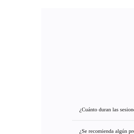
¿Cuánto duran las sesion
¿Se recomienda algún pro
Depende del programa, pu